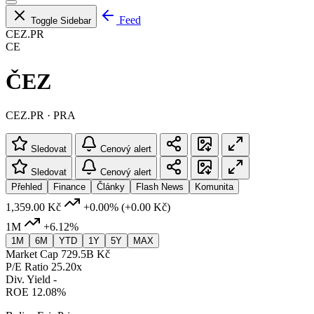
Feed
Toggle Sidebar
CEZ.PR
CE
ČEZ
CEZ.PR · PRA
Sledovat
Cenový alert
Sledovat
Cenový alert
Přehled
Finance
Články
Flash News
Komunita
1,359.00 Kč
+0.00%
(+0.00 Kč)
1M
+6.12%
1M
6M
YTD
1Y
5Y
MAX
Market Cap
729.5B Kč
P/E Ratio
25.20x
Div. Yield
-
ROE
12.08%