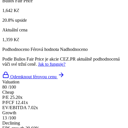
Bulios Fair Price
1,642 Kč
20.8% upside
Aktuální cena
1,359 Kč
Podhodnoceno
Férová hodnota
Nadhodnoceno
Podle Bulios Fair Price je akcie CEZ.PR aktuálně podhodnocená
vůči své tržní ceně.
Jak to funguje?
Odemknout férovou cenu
Valuation
80
/100
Cheap
P/E
25.20x
P/FCF
12.41x
EV/EBITDA
7.02x
Growth
13
/100
Declining