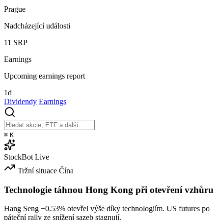
Prague
Nadcházející události
11
SRP
Earnings
Upcoming earnings report
1d
Dividendy
Earnings
⌘
K
StockBot
Live
Tržní situace
Čína
Technologie táhnou Hong Kong při otevření vzhůru
Hang Seng
+0.53%
otevřel výše díky technologiím. US futures po
páteční rally ze snížení sazeb stagnují.