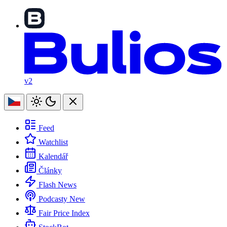
v2
Feed
Watchlist
Kalendář
Články
Flash News
Podcasty
New
Fair Price Index