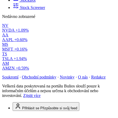
StockBot
Stock Screener
Nedávno zobrazené
NV
NVDA
+1.09%
AA
AAPL
+0.60%
MS
MSFT
+0.16%
TS
TSLA
+1.94%
AM
AMZN
+0.59%
Soukromí
·
Obchodní podmínky
·
Novinky
·
O nás
·
Redakce
Veškerá data poskytovaná na portálu Bulios slouží pouze k
informačním účelům a nejsou určena k obchodování nebo
investování.
Zjistit více
Přihlásit se
Přizpůsobte si svůj feed