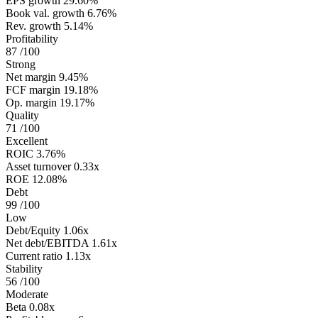
EPS growth
29.60%
Book val. growth
6.76%
Rev. growth
5.14%
Profitability
87
/100
Strong
Net margin
9.45%
FCF margin
19.18%
Op. margin
19.17%
Quality
71
/100
Excellent
ROIC
3.76%
Asset turnover
0.33x
ROE
12.08%
Debt
99
/100
Low
Debt/Equity
1.06x
Net debt/EBITDA
1.61x
Current ratio
1.13x
Stability
56
/100
Moderate
Beta
0.08x