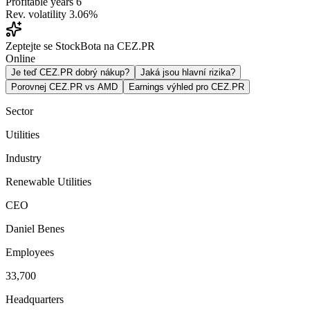
Profitable years
6
Rev. volatility
3.06%
Zeptejte se StockBota na CEZ.PR
Online
Je teď CEZ.PR dobrý nákup?
Jaká jsou hlavní rizika?
Porovnej CEZ.PR vs AMD
Earnings výhled pro CEZ.PR
Sector
Utilities
Industry
Renewable Utilities
CEO
Daniel Benes
Employees
33,700
Headquarters