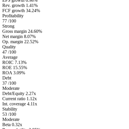
EPS growth
6.98%
Rev. growth
1.41%
FCF growth
34.24%
Profitability
77
/100
Strong
Gross margin
24.60%
Net margin
8.07%
Op. margin
22.52%
Quality
47
/100
Average
ROIC
7.13%
ROE
15.55%
ROA
3.09%
Debt
37
/100
Moderate
Debt/Equity
2.27x
Current ratio
1.12x
Int. coverage
4.11x
Stability
53
/100
Moderate
Beta
0.32x