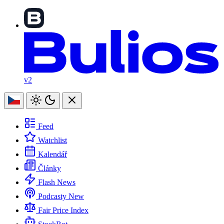
v2
Feed
Watchlist
Kalendář
Články
Flash News
Podcasty
New
Fair Price Index