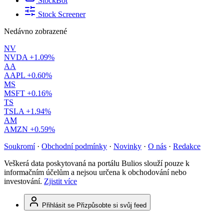
StockBot
Stock Screener
Nedávno zobrazené
NV
NVDA
+1.09%
AA
AAPL
+0.60%
MS
MSFT
+0.16%
TS
TSLA
+1.94%
AM
AMZN
+0.59%
Soukromí
·
Obchodní podmínky
·
Novinky
·
O nás
·
Redakce
Veškerá data poskytovaná na portálu Bulios slouží pouze k
informačním účelům a nejsou určena k obchodování nebo
investování.
Zjistit více
Přihlásit se
Přizpůsobte si svůj feed