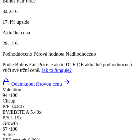
Bulios Fair Price
34.22 €
17.4% upside
Aktuální cena
29.14 €
Podhodnoceno
Férová hodnota
Nadhodnoceno
Podle Bulios Fair Price je akcie DTE.DE aktuálně podhodnocená
vůči své tržní ceně.
Jak to funguje?
Odemknout férovou cenu
Valuation
94
/100
Cheap
P/E
14.80x
EV/EBITDA
5.43x
P/S
1.19x
Growth
57
/100
Stable