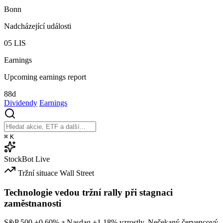
Bonn
Nadcházející události
05
LIS
Earnings
Upcoming earnings report
88d
Dividendy
Earnings
⌘
K
StockBot
Live
Tržní situace
Wall Street
Technologie vedou tržní rally při stagnaci
zaměstnanosti
S&P 500
+0.60%
a Nasdaq
+1.18%
vzrostly. Nečekaný červencový