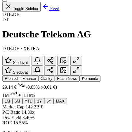
Feed
Toggle Sidebar
DTE.DE
DT
Deutsche Telekom AG
DTE.DE · XETRA
Sledovat
Sledovat
Přehled
Finance
Články
Flash News
Komunita
29.14 €
-0.03%
(-0.01 €)
1M
+11.18%
1M
6M
YTD
1Y
5Y
MAX
Market Cap
142.2B €
P/E Ratio
14.80x
Div. Yield
3.40%
ROE
15.55%