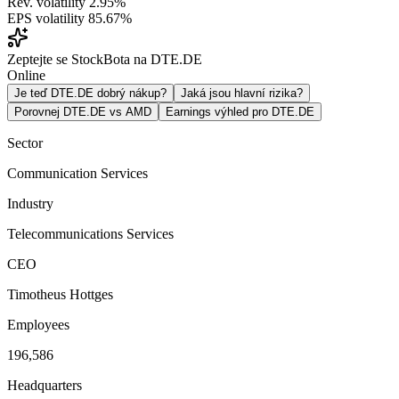
Rev. volatility
2.95%
EPS volatility
85.67%
Zeptejte se StockBota na DTE.DE
Online
Je teď DTE.DE dobrý nákup?
Jaká jsou hlavní rizika?
Porovnej DTE.DE vs AMD
Earnings výhled pro DTE.DE
Sector
Communication Services
Industry
Telecommunications Services
CEO
Timotheus Hottges
Employees
196,586
Headquarters