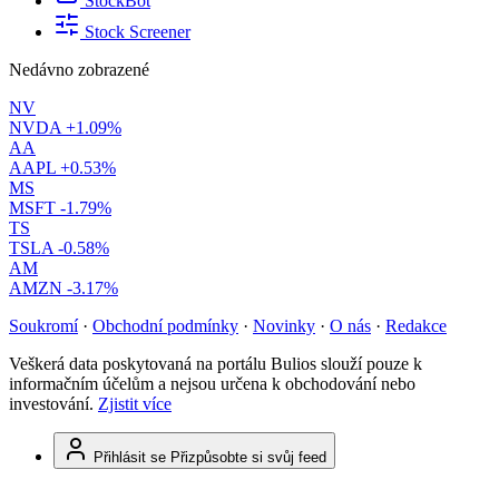
StockBot
Stock Screener
Nedávno zobrazené
NV
NVDA
+1.09%
AA
AAPL
+0.53%
MS
MSFT
-1.79%
TS
TSLA
-0.58%
AM
AMZN
-3.17%
Soukromí
·
Obchodní podmínky
·
Novinky
·
O nás
·
Redakce
Veškerá data poskytovaná na portálu Bulios slouží pouze k
informačním účelům a nejsou určena k obchodování nebo
investování.
Zjistit více
Přihlásit se
Přizpůsobte si svůj feed