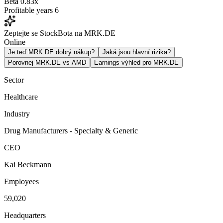
Beta
0.83x
Profitable years
6
Zeptejte se StockBota na MRK.DE
Online
Je teď MRK.DE dobrý nákup?
Jaká jsou hlavní rizika?
Porovnej MRK.DE vs AMD
Earnings výhled pro MRK.DE
Sector
Healthcare
Industry
Drug Manufacturers - Specialty & Generic
CEO
Kai Beckmann
Employees
59,020
Headquarters