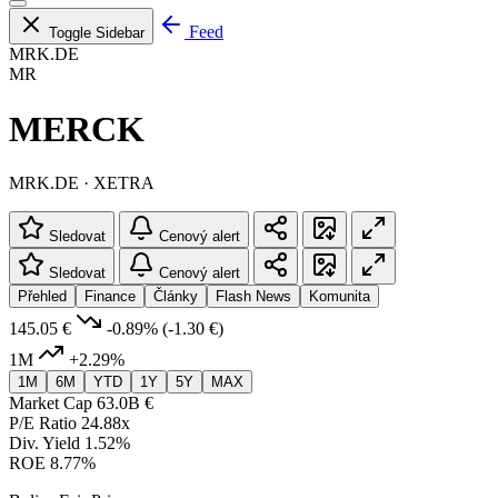
Feed
Toggle Sidebar
MRK.DE
MR
MERCK
MRK.DE · XETRA
Sledovat
Cenový alert
Sledovat
Cenový alert
Přehled
Finance
Články
Flash News
Komunita
145.05 €
-0.89%
(-1.30 €)
1M
+2.29%
1M
6M
YTD
1Y
5Y
MAX
Market Cap
63.0B €
P/E Ratio
24.88x
Div. Yield
1.52%
ROE
8.77%