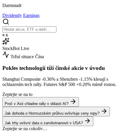
Darmstadt
Dividendy
Earnings
⌘
K
StockBot
Live
Tržní situace
Čína
Pokles technologií tíží čínské akcie v úvodu
Shanghai Composite
-0.36%
a Shenzhen
-1.15%
klesají s
ochlazením tech rally. Futures S&P 500
+0.20%
mírně rostou.
Zeptejte se na to
Proč v Asii chladne rally v oblasti AI?
Jak dohoda o Hormuzském průlivu ovlivňuje ceny ropy?
Jak trhy ovlivní data o zaměstnanosti v USA?