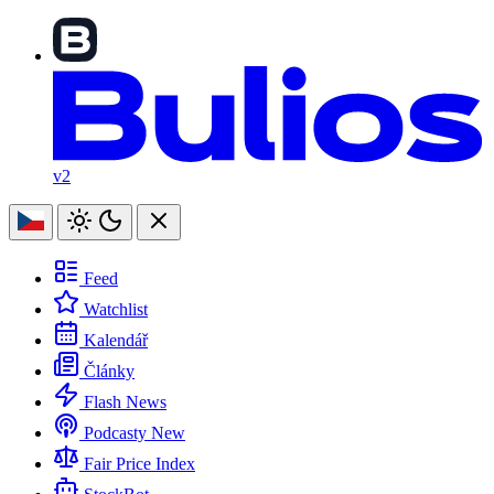
v2
Feed
Watchlist
Kalendář
Články
Flash News
Podcasty
New
Fair Price Index