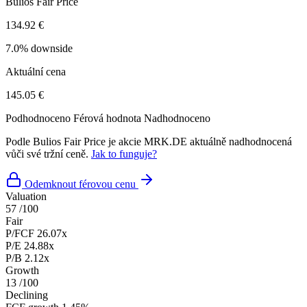
Bulios Fair Price
134.92 €
7.0% downside
Aktuální cena
145.05 €
Podhodnoceno
Férová hodnota
Nadhodnoceno
Podle Bulios Fair Price je akcie MRK.DE aktuálně nadhodnocená
vůči své tržní ceně.
Jak to funguje?
Odemknout férovou cenu
Valuation
57
/100
Fair
P/FCF
26.07x
P/E
24.88x
P/B
2.12x
Growth
13
/100
Declining