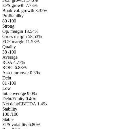
FCF growth
1.45%
EPS growth
7.78%
Book val. growth
3.32%
Profitability
80
/100
Strong
Op. margin
18.54%
Gross margin
58.53%
FCF margin
11.53%
Quality
38
/100
Average
ROA
4.77%
ROIC
6.83%
Asset turnover
0.39x
Debt
81
/100
Low
Int. coverage
9.09x
Debt/Equity
0.40x
Net debt/EBITDA
1.49x
Stability
100
/100
Stable
EPS volatility
6.80%