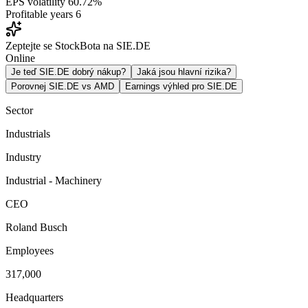
EPS volatility
60.72%
Profitable years
6
Zeptejte se StockBota na SIE.DE
Online
Je teď SIE.DE dobrý nákup?
Jaká jsou hlavní rizika?
Porovnej SIE.DE vs AMD
Earnings výhled pro SIE.DE
Sector
Industrials
Industry
Industrial - Machinery
CEO
Roland Busch
Employees
317,000
Headquarters