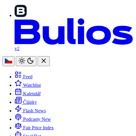
v2
Feed
Watchlist
Kalendář
Články
Flash News
Podcasty
New
Fair Price Index