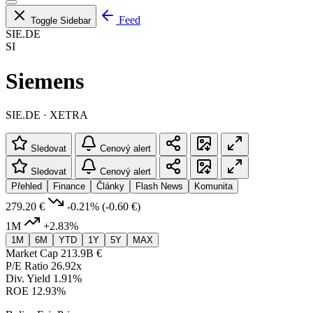
Feed
Toggle Sidebar
SIE.DE
SI
Siemens
SIE.DE · XETRA
Sledovat
Cenový alert
Sledovat
Cenový alert
Přehled
Finance
Články
Flash News
Komunita
279.20 €
-0.21%
(-0.60 €)
1M
+2.83%
1M
6M
YTD
1Y
5Y
MAX
Market Cap
213.9B €
P/E Ratio
26.92x
Div. Yield
1.91%
ROE
12.93%