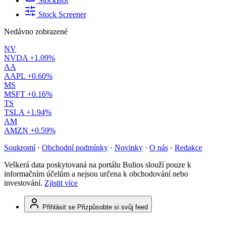
StockBot
Stock Screener
Nedávno zobrazené
NV
NVDA
+1.09%
AA
AAPL
+0.60%
MS
MSFT
+0.16%
TS
TSLA
+1.94%
AM
AMZN
+0.59%
Soukromí
·
Obchodní podmínky
·
Novinky
·
O nás
·
Redakce
Veškerá data poskytovaná na portálu Bulios slouží pouze k
informačním účelům a nejsou určena k obchodování nebo
investování.
Zjistit více
Přihlásit se
Přizpůsobte si svůj feed