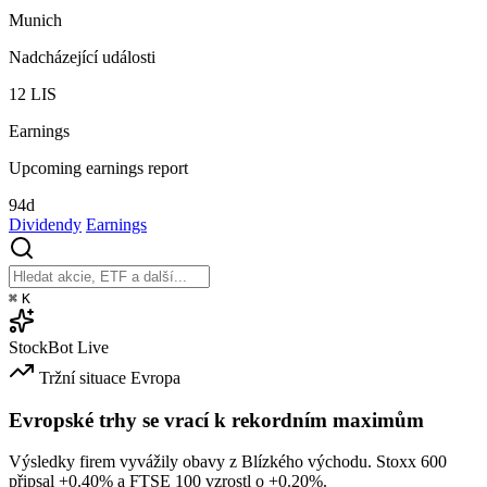
Munich
Nadcházející události
12
LIS
Earnings
Upcoming earnings report
94d
Dividendy
Earnings
⌘
K
StockBot
Live
Tržní situace
Evropa
Evropské trhy se vrací k rekordním maximům
Výsledky firem vyvážily obavy z Blízkého východu. Stoxx 600
připsal
+0.40%
a FTSE 100 vzrostl o
+0.20%
.