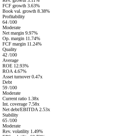
Rev. growth
3.11%
FCF growth
3.63%
Book val. growth
8.38%
Profitability
64
/100
Moderate
Net margin
9.97%
Op. margin
11.74%
FCF margin
11.24%
Quality
42
/100
Average
ROE
12.93%
ROA
4.67%
Asset turnover
0.47x
Debt
59
/100
Moderate
Current ratio
1.38x
Int. coverage
7.58x
Net debt/EBITDA
2.53x
Stability
65
/100
Moderate
Rev. volatility
1.49%