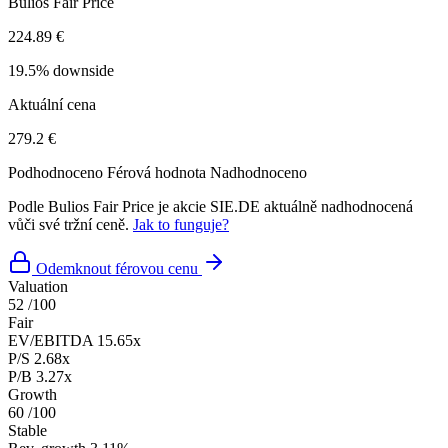
Bulios Fair Price
224.89 €
19.5% downside
Aktuální cena
279.2 €
Podhodnoceno
Férová hodnota
Nadhodnoceno
Podle Bulios Fair Price je akcie SIE.DE aktuálně nadhodnocená
vůči své tržní ceně.
Jak to funguje?
Odemknout férovou cenu
Valuation
52
/100
Fair
EV/EBITDA
15.65x
P/S
2.68x
P/B
3.27x
Growth
60
/100
Stable