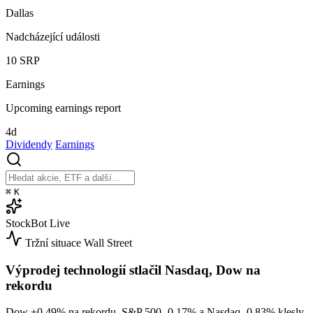
Dallas
Nadcházející události
10
SRP
Earnings
Upcoming earnings report
4d
Dividendy
Earnings
⌘
K
StockBot
Live
Tržní situace
Wall Street
Výprodej technologií stlačil Nasdaq, Dow na
rekordu
Dow
+0.49%
na rekordu, S&P 500
-0.17%
a Nasdaq
-0.83%
klesly.