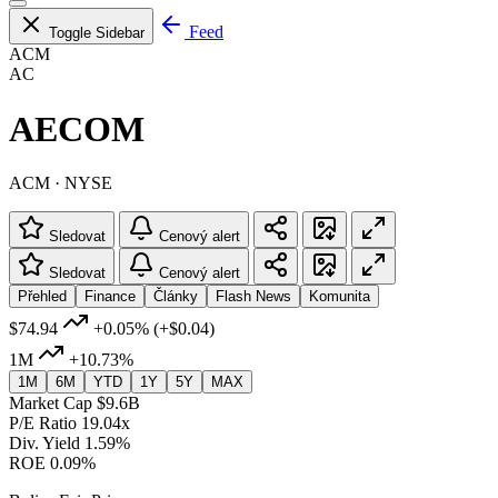
Feed
Toggle Sidebar
ACM
AC
AECOM
ACM · NYSE
Sledovat
Cenový alert
Sledovat
Cenový alert
Přehled
Finance
Články
Flash News
Komunita
$74.94
+0.05%
(+$0.04)
1M
+10.73%
1M
6M
YTD
1Y
5Y
MAX
Market Cap
$9.6B
P/E Ratio
19.04x
Div. Yield
1.59%
ROE
0.09%