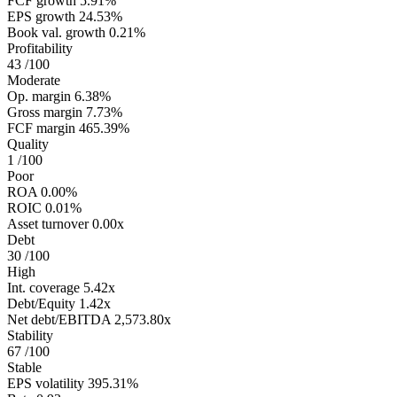
FCF growth
5.91%
EPS growth
24.53%
Book val. growth
0.21%
Profitability
43
/100
Moderate
Op. margin
6.38%
Gross margin
7.73%
FCF margin
465.39%
Quality
1
/100
Poor
ROA
0.00%
ROIC
0.01%
Asset turnover
0.00x
Debt
30
/100
High
Int. coverage
5.42x
Debt/Equity
1.42x
Net debt/EBITDA
2,573.80x
Stability
67
/100
Stable
EPS volatility
395.31%