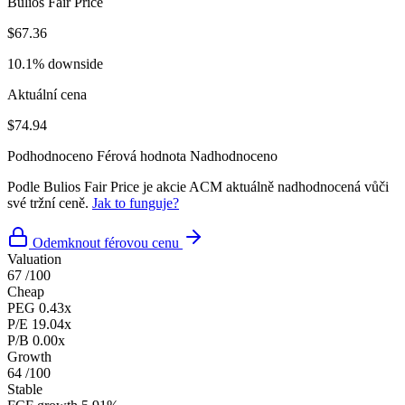
Bulios Fair Price
$67.36
10.1% downside
Aktuální cena
$74.94
Podhodnoceno
Férová hodnota
Nadhodnoceno
Podle Bulios Fair Price je akcie ACM aktuálně nadhodnocená vůči
své tržní ceně.
Jak to funguje?
Odemknout férovou cenu
Valuation
67
/100
Cheap
PEG
0.43x
P/E
19.04x
P/B
0.00x
Growth
64
/100
Stable