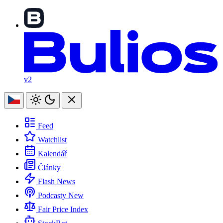
v2
Feed
Watchlist
Kalendář
Články
Flash News
Podcasty
New
Fair Price Index