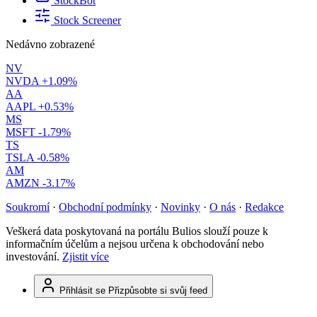
StockBot
Stock Screener
Nedávno zobrazené
NV
NVDA
+1.09%
AA
AAPL
+0.53%
MS
MSFT
-1.79%
TS
TSLA
-0.58%
AM
AMZN
-3.17%
Soukromí
·
Obchodní podmínky
·
Novinky
·
O nás
·
Redakce
Veškerá data poskytovaná na portálu Bulios slouží pouze k
informačním účelům a nejsou určena k obchodování nebo
investování.
Zjistit více
Přihlásit se
Přizpůsobte si svůj feed