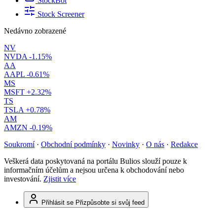
StockBot
Stock Screener
Nedávno zobrazené
NV
NVDA
-1.15%
AA
AAPL
-0.61%
MS
MSFT
+2.32%
TS
TSLA
+0.78%
AM
AMZN
-0.19%
Soukromí
·
Obchodní podmínky
·
Novinky
·
O nás
·
Redakce
Veškerá data poskytovaná na portálu Bulios slouží pouze k
informačním účelům a nejsou určena k obchodování nebo
investování.
Zjistit více
Přihlásit se
Přizpůsobte si svůj feed