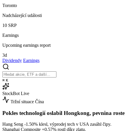
Toronto
Nadcházející události
10
SRP
Earnings
Upcoming earnings report
3d
Dividendy
Earnings
⌘
K
StockBot
Live
Tržní situace
Čína
Pokles technologií oslabil Hongkong, pevnina roste
Hang Seng
-1.50%
klesl, výprodej tech v USA zasáhl čipy.
Shanghai Composite
+0.57%
rostl díky zlatu.