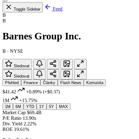
Feed
Toggle Sidebar
B
B
Barnes Group Inc.
B · NYSE
Sledovat
Sledovat
Přehled
Finance
Články
Flash News
Komunita
$41.42
+0.89%
(+$0.37)
1M
+15.75%
1M
6M
YTD
1Y
5Y
MAX
Market Cap
$69.4B
P/E Ratio
13.90x
Div. Yield
2.22%
ROE
19.61%