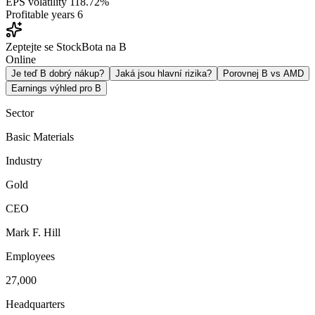
EPS volatility
118.72%
Profitable years
6
Zeptejte se StockBota na B
Online
Je teď B dobrý nákup?
Jaká jsou hlavní rizika?
Porovnej B vs AMD
Earnings výhled pro B
Sector
Basic Materials
Industry
Gold
CEO
Mark F. Hill
Employees
27,000
Headquarters