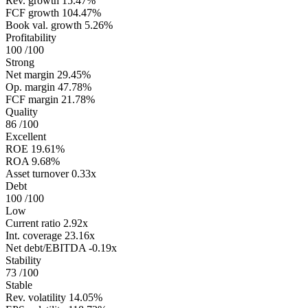
Rev. growth
15.47%
FCF growth
104.47%
Book val. growth
5.26%
Profitability
100
/100
Strong
Net margin
29.45%
Op. margin
47.78%
FCF margin
21.78%
Quality
86
/100
Excellent
ROE
19.61%
ROA
9.68%
Asset turnover
0.33x
Debt
100
/100
Low
Current ratio
2.92x
Int. coverage
23.16x
Net debt/EBITDA
-0.19x
Stability
73
/100
Stable
Rev. volatility
14.05%