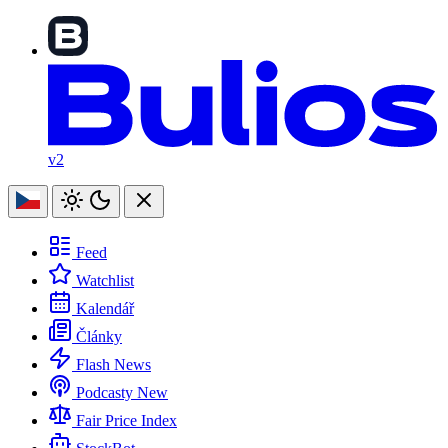
v2
Feed
Watchlist
Kalendář
Články
Flash News
Podcasty
New
Fair Price Index