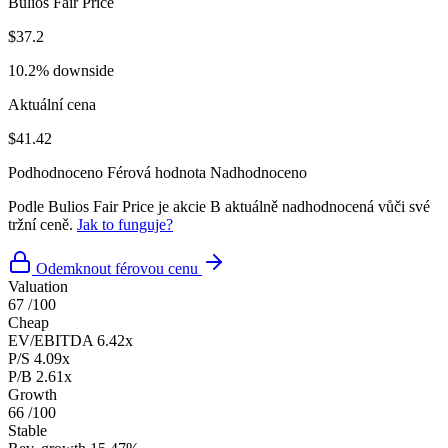
Bulios Fair Price
$37.2
10.2% downside
Aktuální cena
$41.42
Podhodnoceno
Férová hodnota
Nadhodnoceno
Podle Bulios Fair Price je akcie B aktuálně nadhodnocená vůči své
tržní ceně.
Jak to funguje?
Odemknout férovou cenu
Valuation
67
/100
Cheap
EV/EBITDA
6.42x
P/S
4.09x
P/B
2.61x
Growth
66
/100
Stable