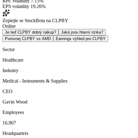
Rev. volatility
7.15%
EPS volatility
19.26%
Zeptejte se StockBota na CLPBY
Online
Je teď CLPBY dobrý nákup?
Jaká jsou hlavní rizika?
Porovnej CLPBY vs AMD
Earnings výhled pro CLPBY
Sector
Healthcare
Industry
Medical - Instruments & Supplies
CEO
Gavin Wood
Employees
16,907
Headquarters