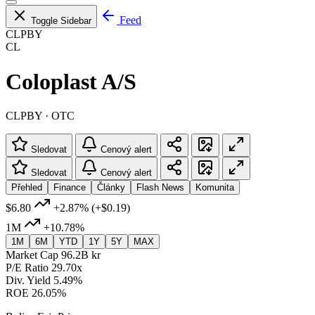
Feed
Toggle Sidebar
CLPBY
CL
Coloplast A/S
CLPBY · OTC
Sledovat
Cenový alert
Sledovat
Cenový alert
Přehled
Finance
Články
Flash News
Komunita
$6.80
+2.87%
(+$0.19)
1M
+10.78%
1M
6M
YTD
1Y
5Y
MAX
Market Cap
96.2B kr
P/E Ratio
29.70x
Div. Yield
5.49%
ROE
26.05%