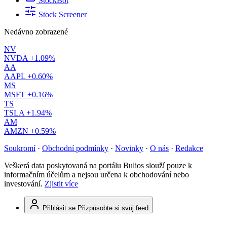
StockBot
Stock Screener
Nedávno zobrazené
NV
NVDA
+1.09%
AA
AAPL
+0.60%
MS
MSFT
+0.16%
TS
TSLA
+1.94%
AM
AMZN
+0.59%
Soukromí
·
Obchodní podmínky
·
Novinky
·
O nás
·
Redakce
Veškerá data poskytovaná na portálu Bulios slouží pouze k
informačním účelům a nejsou určena k obchodování nebo
investování.
Zjistit více
Přihlásit se
Přizpůsobte si svůj feed