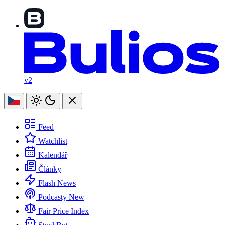
v2
Feed
Watchlist
Kalendář
Články
Flash News
Podcasty
New
Fair Price Index