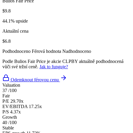
Bulios Fair Price
$9.8
44.1% upside
Aktuální cena
$6.8
Podhodnoceno
Férová hodnota
Nadhodnoceno
Podle Bulios Fair Price je akcie CLPBY aktuálně podhodnocená
vůči své tržní ceně.
Jak to funguje?
Odemknout férovou cenu
Valuation
37
/100
Fair
P/E
29.70x
EV/EBITDA
17.25x
P/S
4.37x
Growth
40
/100
Stable