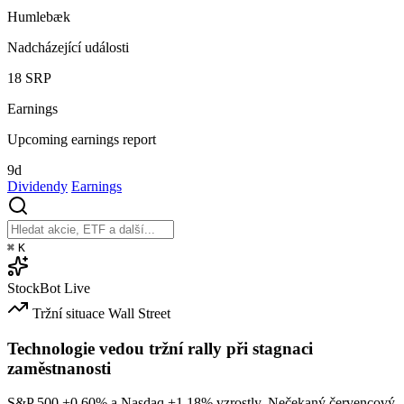
Humlebæk
Nadcházející události
18
SRP
Earnings
Upcoming earnings report
9d
Dividendy
Earnings
⌘
K
StockBot
Live
Tržní situace
Wall Street
Technologie vedou tržní rally při stagnaci
zaměstnanosti
S&P 500
+0.60%
a Nasdaq
+1.18%
vzrostly. Nečekaný červencový