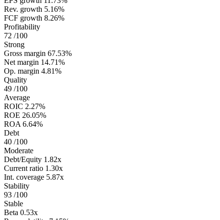
EPS growth
11.73%
Rev. growth
5.16%
FCF growth
8.26%
Profitability
72
/100
Strong
Gross margin
67.53%
Net margin
14.71%
Op. margin
4.81%
Quality
49
/100
Average
ROIC
2.27%
ROE
26.05%
ROA
6.64%
Debt
40
/100
Moderate
Debt/Equity
1.82x
Current ratio
1.30x
Int. coverage
5.87x
Stability
93
/100
Stable
Beta
0.53x