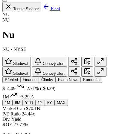
Feed
Toggle Sidebar
NU
NU
Nu
NU · NYSE
Sledovat
Cenový alert
Sledovat
Cenový alert
Přehled
Finance
Články
Flash News
Komunita
$14.09
-2.71%
(-$0.39)
1M
+5.29%
1M
6M
YTD
1Y
5Y
MAX
Market Cap
$70.1B
P/E Ratio
24.44x
Div. Yield
-
ROE
27.77%