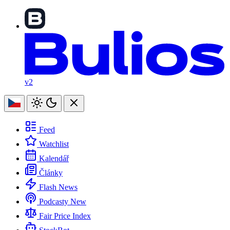
v2
Feed
Watchlist
Kalendář
Články
Flash News
Podcasty
New
Fair Price Index