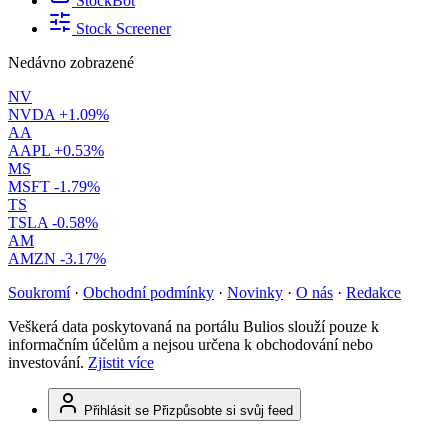
StockBot
Stock Screener
Nedávno zobrazené
NV
NVDA
+1.09%
AA
AAPL
+0.53%
MS
MSFT
-1.79%
TS
TSLA
-0.58%
AM
AMZN
-3.17%
Soukromí
·
Obchodní podmínky
·
Novinky
·
O nás
·
Redakce
Veškerá data poskytovaná na portálu Bulios slouží pouze k
informačním účelům a nejsou určena k obchodování nebo
investování.
Zjistit více
Přihlásit se
Přizpůsobte si svůj feed