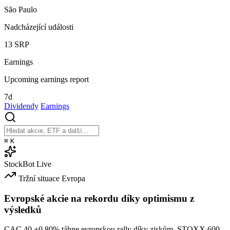
São Paulo
Nadcházející události
13
SRP
Earnings
Upcoming earnings report
7d
Dividendy
Earnings
⌘
K
StockBot
Live
Tržní situace
Evropa
Evropské akcie na rekordu díky optimismu z
výsledků
CAC 40
+0.80%
táhne evropskou rally díky ziskům. STOXX 600