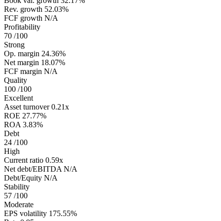
Book val. growth
32.17%
Rev. growth
52.03%
FCF growth
N/A
Profitability
70
/100
Strong
Op. margin
24.36%
Net margin
18.07%
FCF margin
N/A
Quality
100
/100
Excellent
Asset turnover
0.21x
ROE
27.77%
ROA
3.83%
Debt
24
/100
High
Current ratio
0.59x
Net debt/EBITDA
N/A
Debt/Equity
N/A
Stability
57
/100
Moderate
EPS volatility
175.55%