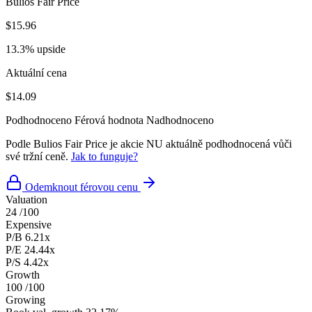
Bulios Fair Price
$15.96
13.3% upside
Aktuální cena
$14.09
Podhodnoceno
Férová hodnota
Nadhodnoceno
Podle Bulios Fair Price je akcie NU aktuálně podhodnocená vůči
své tržní ceně.
Jak to funguje?
Odemknout férovou cenu
Valuation
24
/100
Expensive
P/B
6.21x
P/E
24.44x
P/S
4.42x
Growth
100
/100
Growing