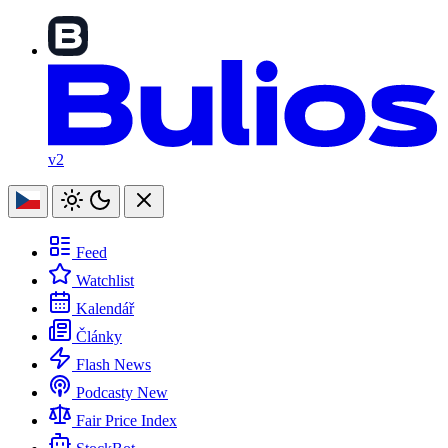
v2
Feed
Watchlist
Kalendář
Články
Flash News
Podcasty
New
Fair Price Index