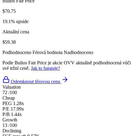
Bulios Fair Price
$70.75
19.1% upside
Aktuální cena
$59.38
Podhodnoceno
Férová hodnota
Nadhodnoceno
Podle Bulios Fair Price je akcie OVV aktuálně podhodnocená vůči
své tržní ceně.
Jak to funguje?
Odemknout férovou cenu
Valuation
72
/100
Cheap
PEG
1.28x
P/E
17.99x
P/B
1.44x
Growth
13
/100
Declining