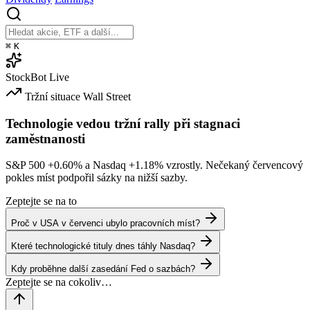
⌘
K
StockBot
Live
Tržní situace
Wall Street
Technologie vedou tržní rally při stagnaci
zaměstnanosti
S&P 500
+0.60%
a Nasdaq
+1.18%
vzrostly. Nečekaný červencový
pokles míst podpořil sázky na nižší sazby.
Zeptejte se na to
Proč v USA v červenci ubylo pracovních míst?
Které technologické tituly dnes táhly Nasdaq?
Kdy proběhne další zasedání Fed o sazbách?