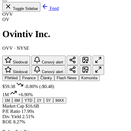
Feed
Toggle Sidebar
OVV
OV
Ovintiv Inc.
OVV · NYSE
Sledovat
Cenový alert
Sledovat
Cenový alert
Přehled
Finance
Články
Flash News
Komunita
$59.38
-0.80%
(-$0.48)
1M
+6.90%
1M
6M
YTD
1Y
5Y
MAX
Market Cap
$16.6B
P/E Ratio
17.99x
Div. Yield
2.51%
ROE
8.27%