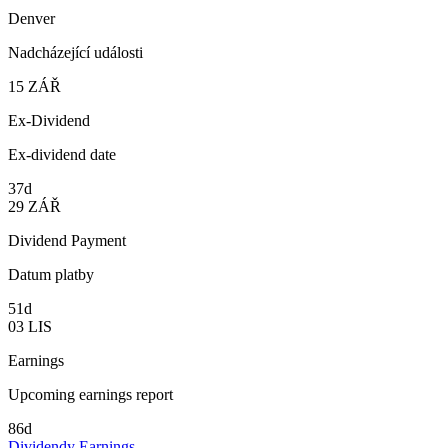
Denver
Nadcházející události
15
ZÁŘ
Ex-Dividend
Ex-dividend date
37d
29
ZÁŘ
Dividend Payment
Datum platby
51d
03
LIS
Earnings
Upcoming earnings report
86d
Dividendy
Earnings