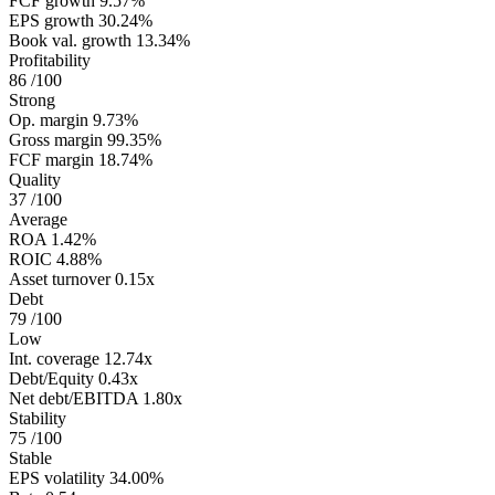
FCF growth
9.57%
EPS growth
30.24%
Book val. growth
13.34%
Profitability
86
/100
Strong
Op. margin
9.73%
Gross margin
99.35%
FCF margin
18.74%
Quality
37
/100
Average
ROA
1.42%
ROIC
4.88%
Asset turnover
0.15x
Debt
79
/100
Low
Int. coverage
12.74x
Debt/Equity
0.43x
Net debt/EBITDA
1.80x
Stability
75
/100
Stable
EPS volatility
34.00%