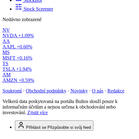
StockBot
Stock Screener
Nedávno zobrazené
NV
NVDA
+1.09%
AA
AAPL
+0.60%
MS
MSFT
+0.16%
TS
TSLA
+1.94%
AM
AMZN
+0.59%
Soukromí
·
Obchodní podmínky
·
Novinky
·
O nás
·
Redakce
Veškerá data poskytovaná na portálu Bulios slouží pouze k
informačním účelům a nejsou určena k obchodování nebo
investování.
Zjistit více
Přihlásit se
Přizpůsobte si svůj feed