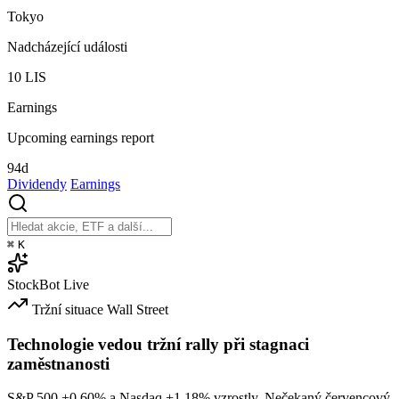
Tokyo
Nadcházející události
10
LIS
Earnings
Upcoming earnings report
94d
Dividendy
Earnings
⌘
K
StockBot
Live
Tržní situace
Wall Street
Technologie vedou tržní rally při stagnaci
zaměstnanosti
S&P 500
+0.60%
a Nasdaq
+1.18%
vzrostly. Nečekaný červencový