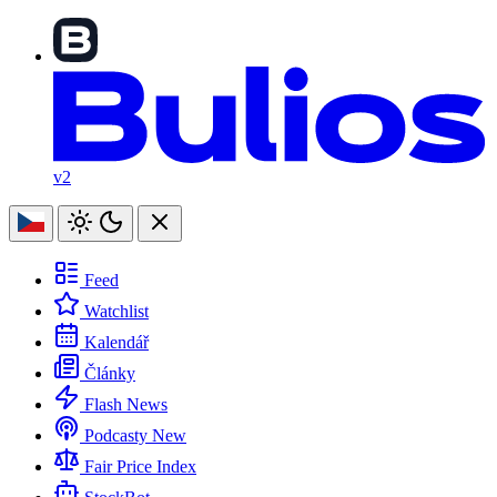
v2
Feed
Watchlist
Kalendář
Články
Flash News
Podcasty
New
Fair Price Index