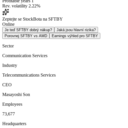
Profitable years
1
Rev. volatility
2.22%
Zeptejte se StockBota na SFTBY
Online
Je teď SFTBY dobrý nákup?
Jaká jsou hlavní rizika?
Porovnej SFTBY vs AMD
Earnings výhled pro SFTBY
Sector
Communication Services
Industry
Telecommunications Services
CEO
Masayoshi Son
Employees
73,677
Headquarters