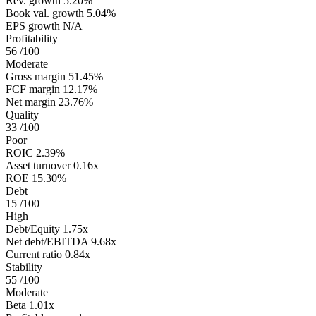
Rev. growth
5.20%
Book val. growth
5.04%
EPS growth
N/A
Profitability
56
/100
Moderate
Gross margin
51.45%
FCF margin
12.17%
Net margin
23.76%
Quality
33
/100
Poor
ROIC
2.39%
Asset turnover
0.16x
ROE
15.30%
Debt
15
/100
High
Debt/Equity
1.75x
Net debt/EBITDA
9.68x
Current ratio
0.84x
Stability
55
/100
Moderate
Beta
1.01x