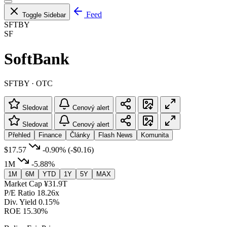
Feed
Toggle Sidebar
SFTBY
SF
SoftBank
SFTBY · OTC
Sledovat
Cenový alert
Sledovat
Cenový alert
Přehled
Finance
Články
Flash News
Komunita
$17.57
-0.90%
(-$0.16)
1M
-5.88%
1M
6M
YTD
1Y
5Y
MAX
Market Cap
¥31.9T
P/E Ratio
18.26x
Div. Yield
0.15%
ROE
15.30%