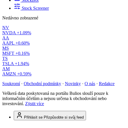
StockBot
Stock Screener
Nedávno zobrazené
NV
NVDA
+1.09%
AA
AAPL
+0.60%
MS
MSFT
+0.16%
TS
TSLA
+1.94%
AM
AMZN
+0.59%
Soukromí
·
Obchodní podmínky
·
Novinky
·
O nás
·
Redakce
Veškerá data poskytovaná na portálu Bulios slouží pouze k
informačním účelům a nejsou určena k obchodování nebo
investování.
Zjistit více
Přihlásit se
Přizpůsobte si svůj feed