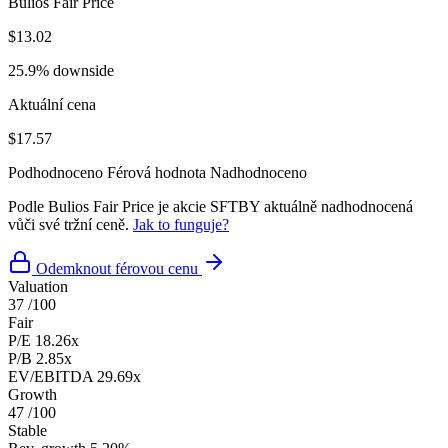
Bulios Fair Price
$13.02
25.9% downside
Aktuální cena
$17.57
Podhodnoceno
Férová hodnota
Nadhodnoceno
Podle Bulios Fair Price je akcie SFTBY aktuálně nadhodnocená
vůči své tržní ceně.
Jak to funguje?
Odemknout férovou cenu
Valuation
37
/100
Fair
P/E
18.26x
P/B
2.85x
EV/EBITDA
29.69x
Growth
47
/100
Stable