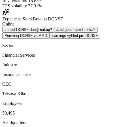
Rev. volatility
18.83%
EPS volatility
77.91%
Zeptejte se StockBota na DCNSF
Online
Je teď DCNSF dobrý nákup?
Jaká jsou hlavní rizika?
Porovnej DCNSF vs AMD
Earnings výhled pro DCNSF
Sector
Financial Services
Industry
Insurance - Life
CEO
Tetsuya Kikuta
Employees
59,495
Headquarters