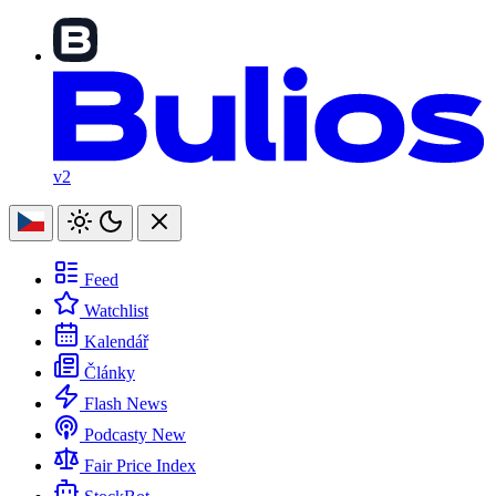
v2
Feed
Watchlist
Kalendář
Články
Flash News
Podcasty
New
Fair Price Index