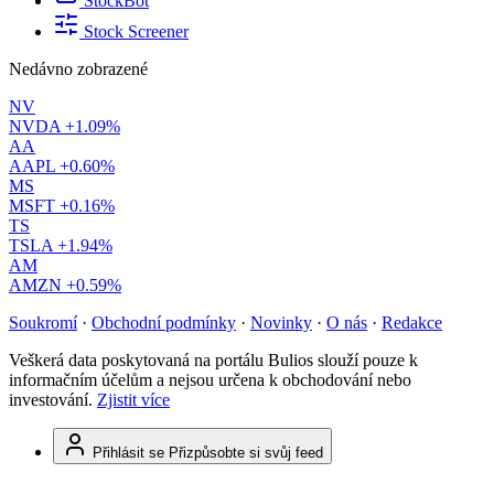
StockBot
Stock Screener
Nedávno zobrazené
NV
NVDA
+1.09%
AA
AAPL
+0.60%
MS
MSFT
+0.16%
TS
TSLA
+1.94%
AM
AMZN
+0.59%
Soukromí
·
Obchodní podmínky
·
Novinky
·
O nás
·
Redakce
Veškerá data poskytovaná na portálu Bulios slouží pouze k
informačním účelům a nejsou určena k obchodování nebo
investování.
Zjistit více
Přihlásit se
Přizpůsobte si svůj feed