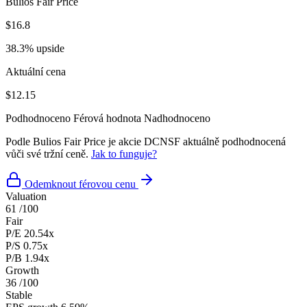
Bulios Fair Price
$16.8
38.3% upside
Aktuální cena
$12.15
Podhodnoceno
Férová hodnota
Nadhodnoceno
Podle Bulios Fair Price je akcie DCNSF aktuálně podhodnocená
vůči své tržní ceně.
Jak to funguje?
Odemknout férovou cenu
Valuation
61
/100
Fair
P/E
20.54x
P/S
0.75x
P/B
1.94x
Growth
36
/100
Stable