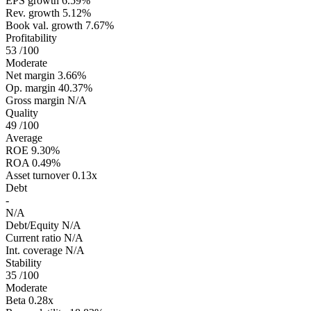
EPS growth
6.59%
Rev. growth
5.12%
Book val. growth
7.67%
Profitability
53
/100
Moderate
Net margin
3.66%
Op. margin
40.37%
Gross margin
N/A
Quality
49
/100
Average
ROE
9.30%
ROA
0.49%
Asset turnover
0.13x
Debt
-
N/A
Debt/Equity
N/A
Current ratio
N/A
Int. coverage
N/A
Stability
35
/100
Moderate
Beta
0.28x