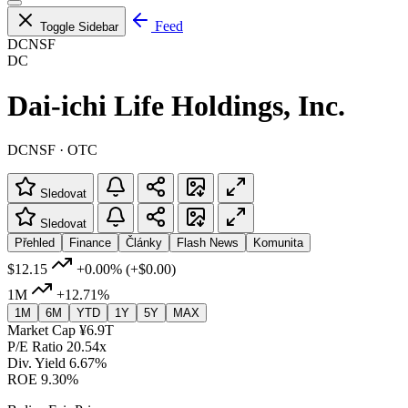
Feed
Toggle Sidebar
DCNSF
DC
Dai-ichi Life Holdings, Inc.
DCNSF · OTC
Sledovat
Sledovat
Přehled
Finance
Články
Flash News
Komunita
$12.15
+0.00%
(+$0.00)
1M
+12.71%
1M
6M
YTD
1Y
5Y
MAX
Market Cap
¥6.9T
P/E Ratio
20.54x
Div. Yield
6.67%
ROE
9.30%