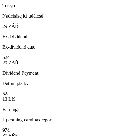
Tokyo
Nadcházející události
29
ZÁŘ
Ex-Dividend
Ex-dividend date
52d
29
ZÁŘ
Dividend Payment
Datum platby
52d
13
LIS
Earnings
Upcoming earnings report
97d
30
BŘE