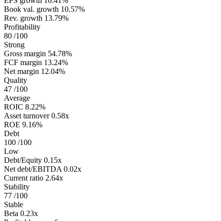
EPS growth
10.41%
Book val. growth
10.57%
Rev. growth
13.79%
Profitability
80
/100
Strong
Gross margin
54.78%
FCF margin
13.24%
Net margin
12.04%
Quality
47
/100
Average
ROIC
8.22%
Asset turnover
0.58x
ROE
9.16%
Debt
100
/100
Low
Debt/Equity
0.15x
Net debt/EBITDA
0.02x
Current ratio
2.64x
Stability
77
/100
Stable
Beta
0.23x