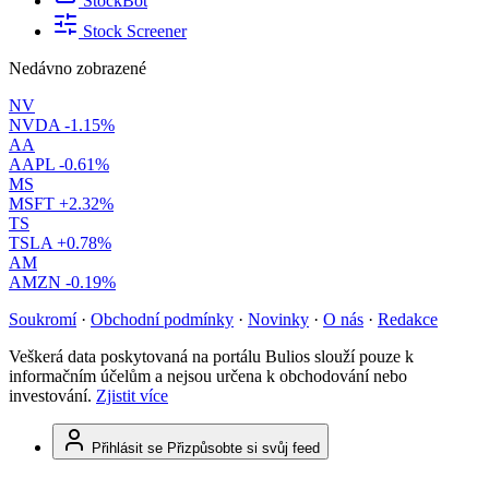
StockBot
Stock Screener
Nedávno zobrazené
NV
NVDA
-1.15%
AA
AAPL
-0.61%
MS
MSFT
+2.32%
TS
TSLA
+0.78%
AM
AMZN
-0.19%
Soukromí
·
Obchodní podmínky
·
Novinky
·
O nás
·
Redakce
Veškerá data poskytovaná na portálu Bulios slouží pouze k
informačním účelům a nejsou určena k obchodování nebo
investování.
Zjistit více
Přihlásit se
Přizpůsobte si svůj feed