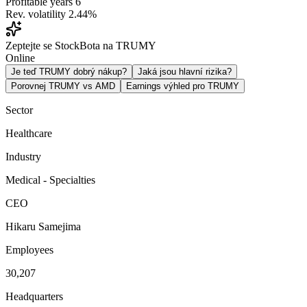
Profitable years
6
Rev. volatility
2.44%
Zeptejte se StockBota na TRUMY
Online
Je teď TRUMY dobrý nákup?
Jaká jsou hlavní rizika?
Porovnej TRUMY vs AMD
Earnings výhled pro TRUMY
Sector
Healthcare
Industry
Medical - Specialties
CEO
Hikaru Samejima
Employees
30,207
Headquarters