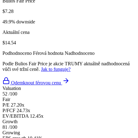
Bulios Fair Price
$7.28
49.9% downside
Aktuální cena
$14.54
Podhodnoceno
Férová hodnota
Nadhodnoceno
Podle Bulios Fair Price je akcie TRUMY aktuálně nadhodnocená
vůči své tržní ceně.
Jak to funguje?
Odemknout férovou cenu
Valuation
52
/100
Fair
P/E
27.20x
P/FCF
24.73x
EV/EBITDA
12.45x
Growth
81
/100
Growing