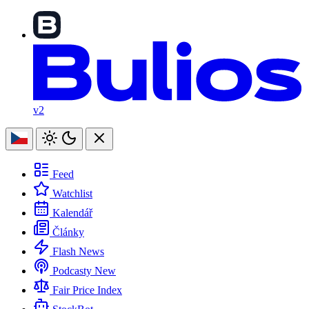
v2
Feed
Watchlist
Kalendář
Články
Flash News
Podcasty
New
Fair Price Index