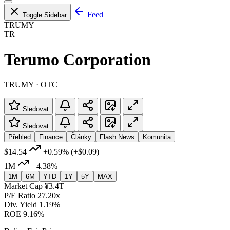
Feed
Toggle Sidebar
TRUMY
TR
Terumo Corporation
TRUMY · OTC
Sledovat
Sledovat
Přehled
Finance
Články
Flash News
Komunita
$14.54
+0.59%
(+$0.09)
1M
+4.38%
1M
6M
YTD
1Y
5Y
MAX
Market Cap
¥3.4T
P/E Ratio
27.20x
Div. Yield
1.19%
ROE
9.16%