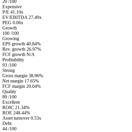
20
/100
Expensive
P/E
41.10x
EV/EBITDA
27.49x
PEG
0.06x
Growth
100
/100
Growing
EPS growth
40.84%
Rev. growth
26.97%
FCF growth
N/A
Profitability
93
/100
Strong
Gross margin
38.96%
Net margin
17.65%
FCF margin
20.04%
Quality
89
/100
Excellent
ROIC
21.34%
ROE
248.44%
Asset turnover
0.53x
Debt
44
/100