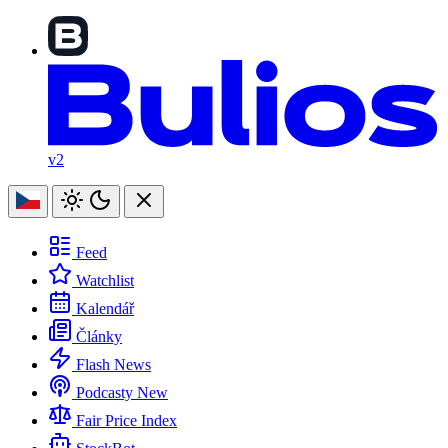
v2
Feed
Watchlist
Kalendář
Články
Flash News
Podcasty
New
Fair Price Index