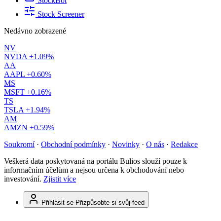
StockBot
Stock Screener
Nedávno zobrazené
NV
NVDA
+1.09%
AA
AAPL
+0.60%
MS
MSFT
+0.16%
TS
TSLA
+1.94%
AM
AMZN
+0.59%
Soukromí
·
Obchodní podmínky
·
Novinky
·
O nás
·
Redakce
Veškerá data poskytovaná na portálu Bulios slouží pouze k
informačním účelům a nejsou určena k obchodování nebo
investování.
Zjistit více
Přihlásit se
Přizpůsobte si svůj feed