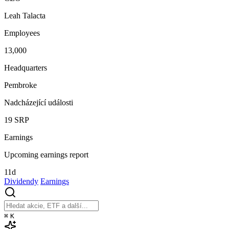
Leah Talacta
Employees
13,000
Headquarters
Pembroke
Nadcházející události
19
SRP
Earnings
Upcoming earnings report
11d
Dividendy
Earnings
⌘
K