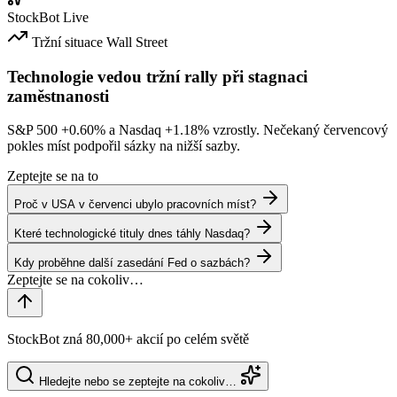
StockBot
Live
Tržní situace
Wall Street
Technologie vedou tržní rally při stagnaci
zaměstnanosti
S&P 500
+0.60%
a Nasdaq
+1.18%
vzrostly. Nečekaný červencový
pokles míst podpořil sázky na nižší sazby.
Zeptejte se na to
Proč v USA v červenci ubylo pracovních míst?
Které technologické tituly dnes táhly Nasdaq?
Kdy proběhne další zasedání Fed o sazbách?
StockBot zná 80,000+ akcií po celém světě
Hledejte nebo se zeptejte na cokoliv…