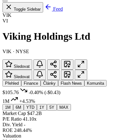
Feed
Toggle Sidebar
VIK
VI
Viking Holdings Ltd
VIK · NYSE
Sledovat
Sledovat
Přehled
Finance
Články
Flash News
Komunita
$105.76
-0.40%
(-$0.43)
1M
+4.53%
1M
6M
YTD
1Y
5Y
MAX
Market Cap
$47.2B
P/E Ratio
41.10x
Div. Yield
-
ROE
248.44%
Valuation