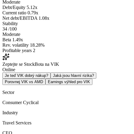
Moderate
Debt/Equity
5.12x
Current ratio
0.79x
Net debt/EBITDA
1.08x
Stability
34
/100
Moderate
Beta
1.49x
Rev. volatility
18.28%
Profitable years
2
Zeptejte se StockBota na VIK
Online
Je teď VIK dobrý nákup?
Jaká jsou hlavní rizika?
Porovnej VIK vs AMD
Earnings výhled pro VIK
Sector
Consumer Cyclical
Industry
Travel Services
CEO