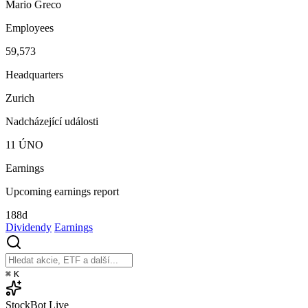
Mario Greco
Employees
59,573
Headquarters
Zurich
Nadcházející události
11
ÚNO
Earnings
Upcoming earnings report
188d
Dividendy
Earnings
⌘
K
StockBot
Live