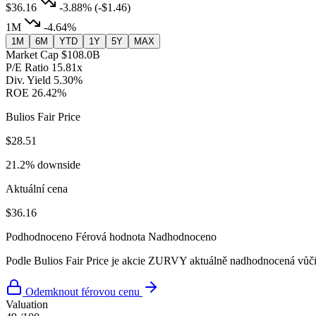
$36.16
-3.88%
(-$1.46)
1M
-4.64%
1M
6M
YTD
1Y
5Y
MAX
Market Cap
$108.0B
P/E Ratio
15.81x
Div. Yield
5.30%
ROE
26.42%
Bulios Fair Price
$28.51
21.2% downside
Aktuální cena
$36.16
Podhodnoceno
Férová hodnota
Nadhodnoceno
Podle Bulios Fair Price je akcie ZURVY aktuálně nadhodnocená vůči 
Odemknout férovou cenu
Valuation