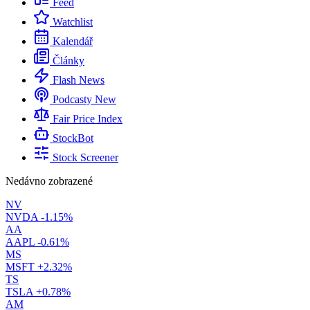
Feed
Watchlist
Kalendář
Články
Flash News
Podcasty
New
Fair Price Index
StockBot
Stock Screener
Nedávno zobrazené
NV
NVDA
-1.15%
AA
AAPL
-0.61%
MS
MSFT
+2.32%
TS
TSLA
+0.78%
AM