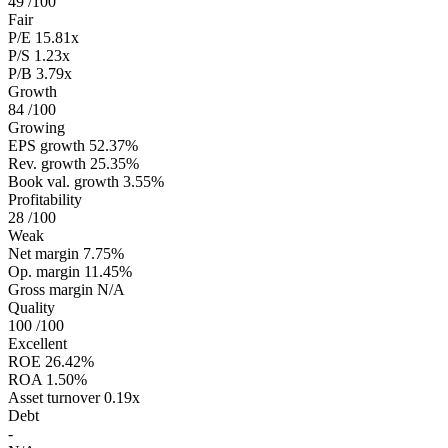
49
/100
Fair
P/E
15.81x
P/S
1.23x
P/B
3.79x
Growth
84
/100
Growing
EPS growth
52.37%
Rev. growth
25.35%
Book val. growth
3.55%
Profitability
28
/100
Weak
Net margin
7.75%
Op. margin
11.45%
Gross margin
N/A
Quality
100
/100
Excellent
ROE
26.42%
ROA
1.50%
Asset turnover
0.19x
Debt
-