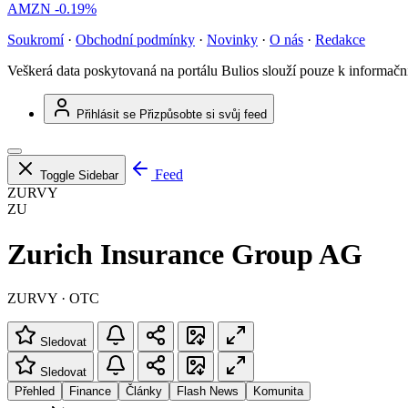
AMZN
-0.19%
Soukromí
·
Obchodní podmínky
·
Novinky
·
O nás
·
Redakce
Veškerá data poskytovaná na portálu Bulios slouží pouze k informač
Přihlásit se
Přizpůsobte si svůj feed
Feed
Toggle Sidebar
ZURVY
ZU
Zurich Insurance Group AG
ZURVY · OTC
Sledovat
Sledovat
Přehled
Finance
Články
Flash News
Komunita