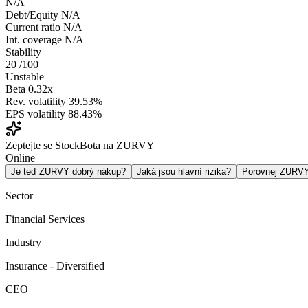
N/A
Debt/Equity
N/A
Current ratio
N/A
Int. coverage
N/A
Stability
20
/100
Unstable
Beta
0.32x
Rev. volatility
39.53%
EPS volatility
88.43%
Zeptejte se StockBota na ZURVY
Online
Je teď ZURVY dobrý nákup?
Jaká jsou hlavní rizika?
Porovnej ZURV
Sector
Financial Services
Industry
Insurance - Diversified
CEO